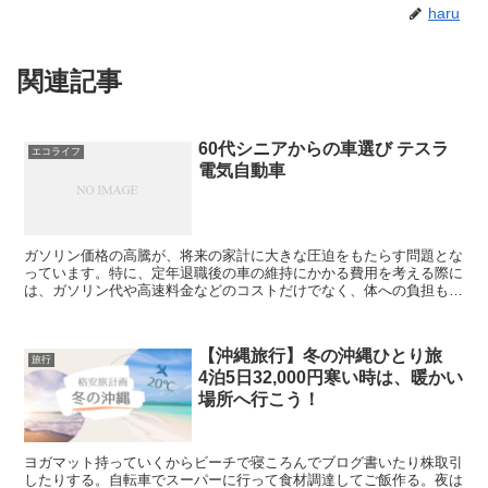
haru
関連記事
60代シニアからの車選び テスラ
エコライフ
電気自動車
ガソリン価格の高騰が、将来の家計に大きな圧迫をもたらす問題とな
っています。特に、定年退職後の車の維持にかかる費用を考える際に
は、ガソリン代や高速料金などのコストだけでなく、体への負担も考
慮しなければならないです。これまで気軽に楽しんでいた長距離ドラ
イブも車で旅行も、経済的な制約や環境への配慮から、難しい選択と
なっています。
【沖縄旅行】冬の沖縄ひとり旅
旅行
4泊5日32,000円寒い時は、暖かい
場所へ行こう！
ヨガマット持っていくからビーチで寝ころんでブログ書いたり株取引
したりする。自転車でスーパーに行って食材調達してご飯作る。夜は