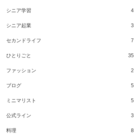
シニア学習
4
シニア起業
3
セカンドライフ
7
ひとりごと
35
ファッション
2
ブログ
5
ミニマリスト
5
公式ライン
3
料理
8