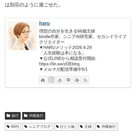
は別荘のように過ごせた。
haru
理想の自分を生きる66歳主婦
kindle作家、シニアAI研究家、セカンドライフ
クリエイター
▼HARUメソッド2026.4.29
「人生経験は本になる」
▼公式LINEから相談受付開始
https://lin.ee/zOEbtrg
▼メルマガ配信準備中5/1
旅行
沖縄旅行
60代
シニアブログ
ひとり旅
主婦
沖縄旅行