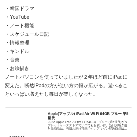
・韓国ドラマ
・YouTube
・ノート機能
・スケジュール日記
・情報整理
・キンドル
・音楽
・お絵描き
ノートパソコンを使っていましたが２年ほど前にiPadに
変えた。断然iPadの方が使い方の幅が広がる。遊べるこ
といっぱい増えたし毎日が楽しくなった。
Apple(アップル) iPad Air Wi-Fi 64GB ブルー 第5
世代
2022 Apple iPad Air (Wi-Fi, 64GB) - ブルー (第5世代)がタ
ブレットケースストアでいつでもお買い得。当日お急ぎ便
対象商品は、当日お届け可能です。アマゾン配送商品は、
通常配送無料（一部除く）。
amzn.to