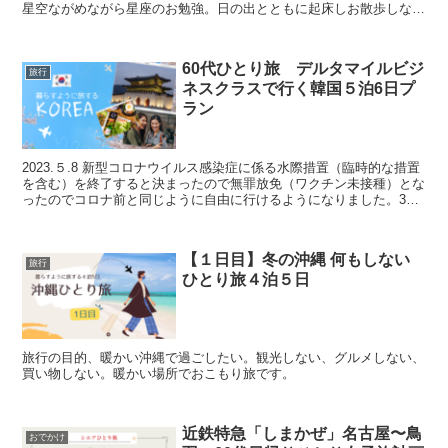
星空ながめながら星座のお勉強。日の出とともに起床しお散歩しなが
ら動画撮ったり写真撮ったりするそんな毎日
60代ひとり旅 デルタマイルビジ
旅行
ネスクラスで行く韓国５泊6日プ
ラン
2023.５.8 新型コロナウイルス感染症に係る水際措置（臨時的な措置
を含む）を終了すると決まったので無罪放免（ワクチン未接種）とな
ったのでコロナ前と同じように自由に行けるようになりました。3年
ぶりの韓国を楽しむために５泊6日のプランをたてました。
【１日目】冬の沖縄 何もしない
旅行
ひとり旅４泊５日
旅行の目的、暖かい沖縄で過ごしたい。観光しない、グルメしない、
買い物しない。暖かい場所でおこもり旅です。
近鉄特急「しまかぜ」名古屋〜鳥
おでかけ