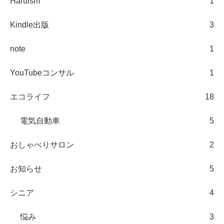
Haruism
1
Kindle出版
3
note
1
YouTubeコンサル
1
エコライフ
18
電気自動車
5
おしゃべりサロン
2
お知らせ
5
シニア
4
悩み
3