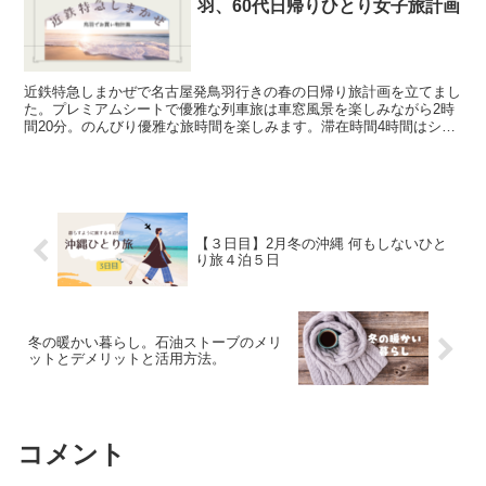
羽、60代日帰りひとり女子旅計画
近鉄特急しまかぜで名古屋発鳥羽行きの春の日帰り旅計画を立てまし
た。プレミアムシートで優雅な列車旅は車窓風景を楽しみながら2時
間20分。のんびり優雅な旅時間を楽しみます。滞在時間4時間はシニ
アには疲れない行動時間でちょうどいい。
【３日目】2月冬の沖縄 何もしないひと
り旅４泊５日
冬の暖かい暮らし。石油ストーブのメリ
ットとデメリットと活用方法。
コメント