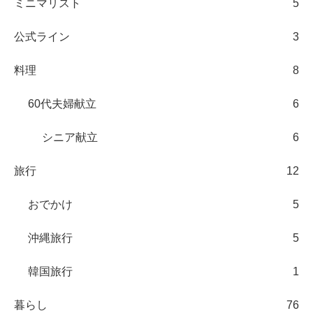
ミニマリスト
5
公式ライン
3
料理
8
60代夫婦献立
6
シニア献立
6
旅行
12
おでかけ
5
沖縄旅行
5
韓国旅行
1
暮らし
76