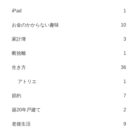
iPad
1
お金のかからない趣味
10
家計簿
3
断捨離
1
生き方
36
アトリエ
1
節約
7
築20年戸建て
2
老後生活
9