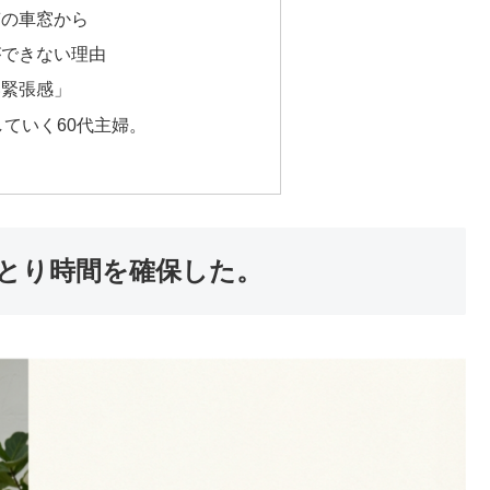
滞の車窓から
ができない理由
い緊張感」
ていく60代主婦。
ひとり時間を確保した。