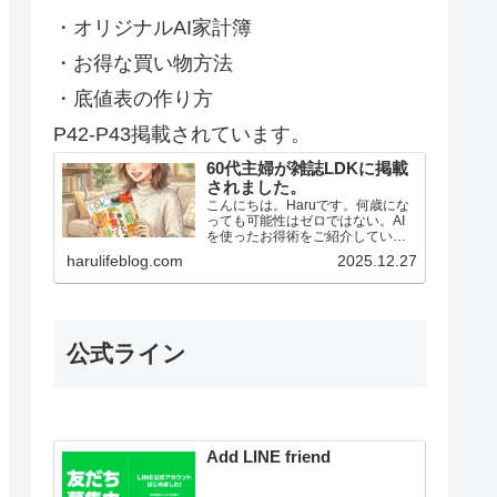
・オリジナルAI家計簿
・お得な買い物方法
・底値表の作り方
P42-P43掲載されています。
60代主婦が雑誌LDKに掲載
されました。
こんにちは。Haruです。何歳にな
っても可能性はゼロではない。AI
を使ったお得術をご紹介していま
す。AIを暮らしに取り入れてお得
harulifeblog.com
2025.12.27
に生きましょう。絵が描けない私
でもAIに言葉を投げかけるだけ
で…
公式ライン
Add LINE friend