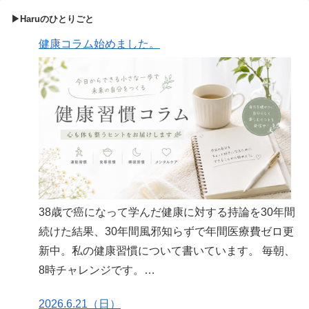
▶Haruのひとりごと
健康コラム始めました。
38歳で癌になって学んだ健康に対する持論を30年間
続けた結果、30年間風邪知らずで年間医療費ゼロ更
新中。私の健康習慣について書いています。 毎朝、
8時チャレンジです。
https://note.com/harulife60/n/n179a8c4334fb
2026.6.21（日）