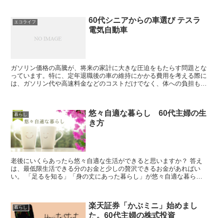
います。
60代シニアからの車選び テスラ
エコライフ
電気自動車
ガソリン価格の高騰が、将来の家計に大きな圧迫をもたらす問題とな
っています。特に、定年退職後の車の維持にかかる費用を考える際に
は、ガソリン代や高速料金などのコストだけでなく、体への負担も考
慮しなければならないです。これまで気軽に楽しんでいた長距離ドラ
イブも車で旅行も、経済的な制約や環境への配慮から、難しい選択と
なっています。
悠々自適な暮らし 60代主婦の生
暮らし
き方
老後にいくらあったら悠々自適な生活ができると思いますか？ 答え
は、最低限生活できる分のお金と少しの贅沢できるお金があればい
い。 「足るを知る」「身の丈にあった暮らし」が悠々自適な暮らし
です。
楽天証券「かぶミニ」始めまし
暮らし
た。60代主婦の株式投資