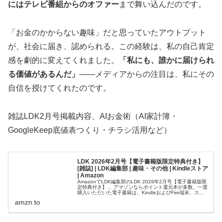
にはテレビ番組からのオファー
まで舞い込んだのです。
「お金のかからない趣味」だと思っていたアウトプット
が、社会に届き、認められる。この経験は、私の自己肯定
感を劇的に変えてくれました。
「私にも、誰かに届けられ
る価値があるんだ」
――メディアからの注目は、私にその
自信を授けてくれたのです。
雑誌LDK2月号掲載内容、AIお金術（AI家計簿・
GoogleKeep底値表つくり・チラシ活用など）
LDK 2026年2月号【電子書籍版限定特典付き】
[雑誌] | LDK編集部 | 趣味・その他 | Kindleストア
| Amazon
AmazonでLDK編集部のLDK 2026年2月号【電子書籍版限
定特典付き】 。アマゾンならポイント還元本が多数。一度
購入いただいた電子書籍は、KindleおよびFire端末、スマ
ートフォンやタブレットなど、様々な端末でもお楽しみい
amzn.to
ただけます。