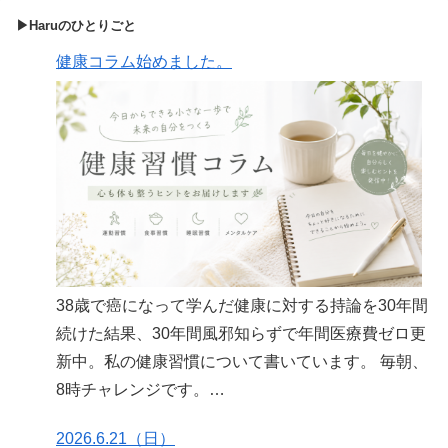
▶Haruのひとりごと
健康コラム始めました。
38歳で癌になって学んだ健康に対する持論を30年間
続けた結果、30年間風邪知らずで年間医療費ゼロ更
新中。私の健康習慣について書いています。 毎朝、
8時チャレンジです。
https://note.com/harulife60/n/n179a8c4334fb
2026.6.21（日）