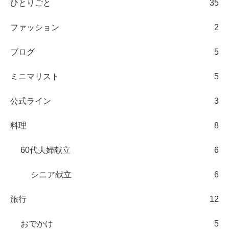
ひとりごと
35
ファッション
2
ブログ
5
ミニマリスト
5
公式ライン
3
料理
8
60代夫婦献立
6
シニア献立
6
旅行
12
おでかけ
5