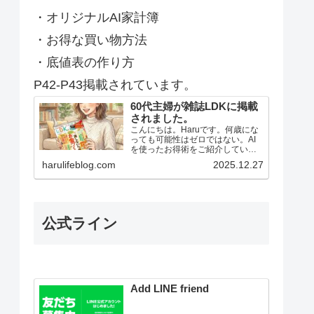
・オリジナルAI家計簿
・お得な買い物方法
・底値表の作り方
P42-P43掲載されています。
60代主婦が雑誌LDKに掲載
されました。
こんにちは。Haruです。何歳にな
っても可能性はゼロではない。AI
を使ったお得術をご紹介していま
す。AIを暮らしに取り入れてお得
harulifeblog.com
2025.12.27
に生きましょう。絵が描けない私
でもAIに言葉を投げかけるだけ
で…
公式ライン
Add LINE friend