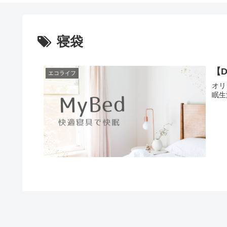
寝袋
【
エコライフ
オリ
眠生